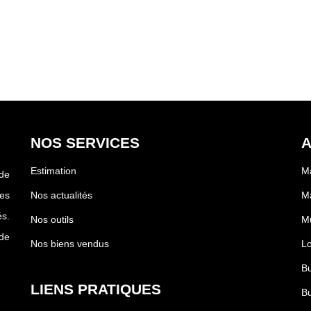
NOS SERVICES
A
Estimation
Ma
ude
es
Nos actualités
Ma
és.
Nos outils
Mu
de
Nos biens vendus
Lo
Bu
LIENS PRATIQUES
Bu