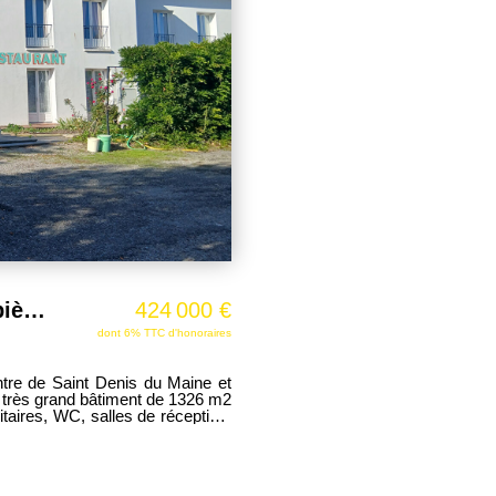
Immeuble Saint Denis Du Maine 28 pièce(s) 1350 m2
424 000 €
dont 6% TTC d'honoraires
entre de Saint Denis du Maine et
e. très grand bâtiment de 1326 m2
itaires, WC, salles de réception,
s, grenier aménageable Idéal
villes proches ( Meslay du maine,
Arquenay, Bazougers...) bâtiment élevé sur sous sol de 306 m2 Travaux a prévoir