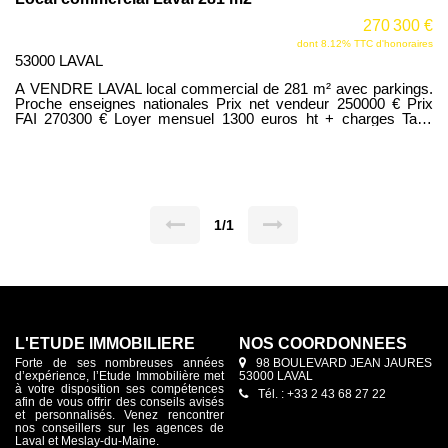
270 300 €
dont 8.12% TTC d'honoraires
53000 LAVAL
A VENDRE LAVAL local commercial de 281 m² avec parkings.
Proche enseignes nationales Prix net vendeur 250000 € Prix
FAI 270300 € Loyer mensuel 1300 euros ht + charges Taxe
foncière charge locataire Réf 2011PL Contact : Pierrik Lavollée
tél : 06 09 64 78 17
1/1
L'ETUDE IMMOBILIERE
NOS COORDONNÉES
Forte de ses nombreuses années
98 BOULEVARD JEAN JAURES
d’expérience, l’Etude Immobilière met
53000 LAVAL
à votre disposition ses compétences
Tél. : +33 2 43 68 27 22
afin de vous offrir des conseils avisés
et personnalisés. Venez rencontrer
nos conseillers sur les agences de
Laval et Meslay-du-Maine.