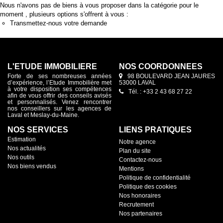
Nous n'avons pas de biens à vous proposer dans la catégorie pour le
moment , plusieurs options s'offrent à vous :
Transmettez-nous votre demande
L'ETUDE IMMOBILIERE
NOS COORDONNÉES
Forte de ses nombreuses années
98 BOULEVARD JEAN JAURES
d’expérience, l’Etude Immobilière met
53000 LAVAL
à votre disposition ses compétences
Tél. : +33 2 43 68 27 22
afin de vous offrir des conseils avisés
et personnalisés. Venez rencontrer
nos conseillers sur les agences de
Laval et Meslay-du-Maine.
NOS SERVICES
LIENS PRATIQUES
Estimation
Notre agence
Nos actualités
Plan du site
Nos outils
Contactez-nous
Nos biens vendus
Mentions
Politique de confidentialité
Politique des cookies
Nos honoraires
Recrutement
Nos partenaires