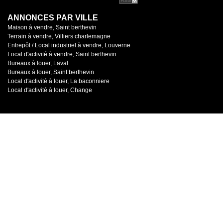
ANNONCES PAR VILLE
Maison à vendre, Saint berthevin
Terrain à vendre, Villiers charlemagne
Entrepôt / Local industriel à vendre, Louverne
Local d'activité à vendre, Saint berthevin
Bureaux à louer, Laval
Bureaux à louer, Saint berthevin
Local d'activité à louer, La baconniere
Local d'activité à louer, Change